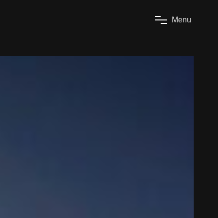
M
e
n
u